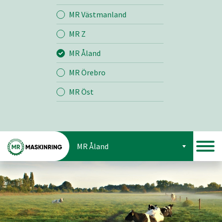
MR Västmanland
MR Z
MR Åland
MR Örebro
MR Öst
MR Åland