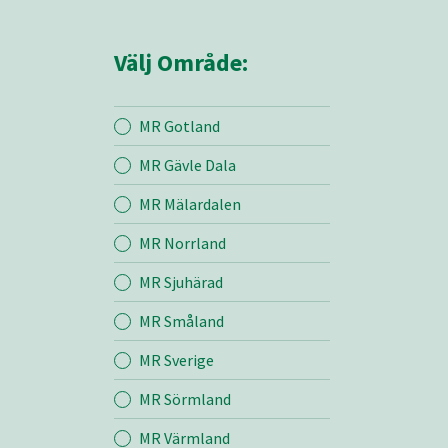
Välj Område:
MR Gotland
MR Gävle Dala
Mina sidor
MR Mälardalen
MR Norrland
MR Åland
MR Sjuhärad
MR Småland
Jord
MR Sverige
Skog
MR Sörmland
MR Värmland