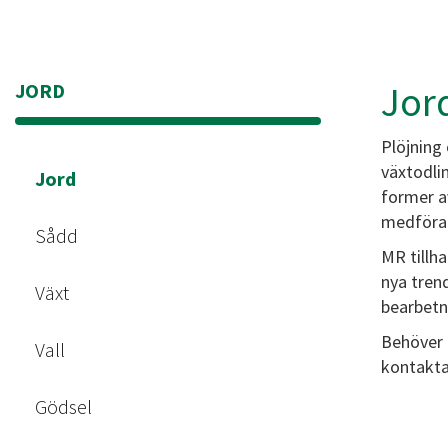
Jor
JORD
Plöjning
växtodli
Jord
former a
medföra 
Sådd
MR tillh
nya tren
Växt
bearbetn
Behöver 
Vall
kontakta 
Gödsel