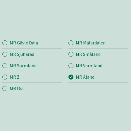
MR Gävle Dala
MR Mälardalen
nd
Jord
Skog
MR Sjuhärad
MR Småland
MR Sörmland
MR Värmland
r
Mina sidor
Mina si
MR Z
MR Åland
Jord
Avverk
Sådd
Dikning
MR Öst
m
Växt
Planter
grund
Vall
Röjning
v
Gödsel
Skotni
Skörd