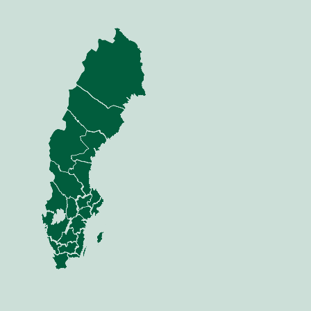
dor
ning
ing
ng