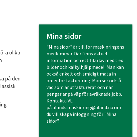
Mina sidor
"Mina sidor" är till för maskinringens
öra olika
medlemmar. Där finns aktuell
n
information och ett filarkiv med t ex
bilder och kalkylhjälpmedel. Man kan
också enkelt och smidigt mata in
ka på den
order för fakturering. Man ser också
lassisk
vad som är utfakturerat och när
pengar är på väg för avräknade jobb.
Kontakta VL
ing
på
alands.maskinring@aland.n
u om
du vill skapa inloggning för "Mina
sidor".