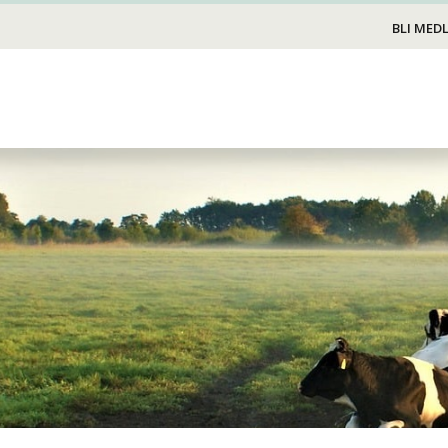
Foder/strö
BLI MED
Transport
Stängsel
Skötsel