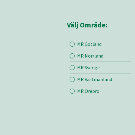
Välj Område:
MR Gotland
Mina sidor
MR Åla
MR Norrland
MR Sverige
Mina sido
MR Västmanland
Kontakt
Om oss
MR Örebro
Bli medle
Vår värde
Mediearki