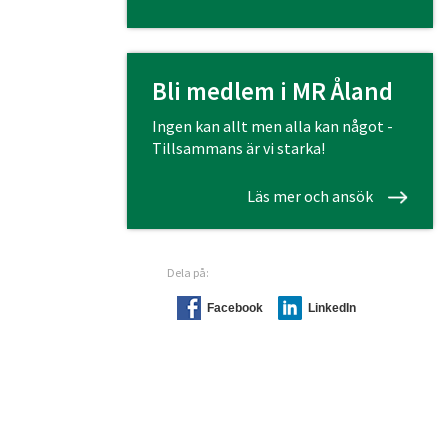
Bli medlem i MR Åland
Ingen kan allt men alla kan något -
Tillsammans är vi starka!
Läs mer och ansök
Dela på:
Facebook
LinkedIn