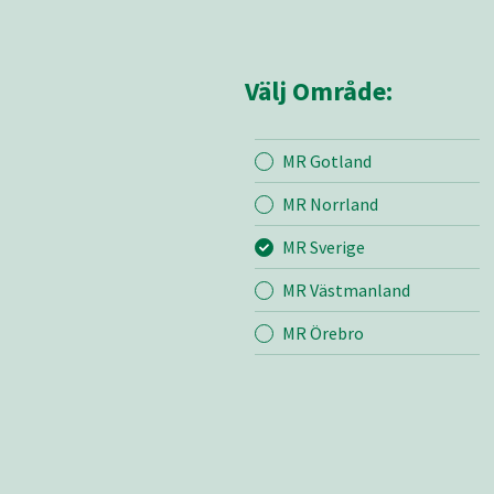
Välj Område:
MR Gotland
Mina sidor
MR Sve
MR Norrland
MR Sverige
Mina sido
MR Västmanland
Kontakt
Om oss
MR Örebro
Vår värde
Certifieri
Mediearki
Nyheter