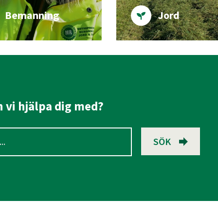
Bemanning
Jord
 vi hjälpa dig med?
SÖK