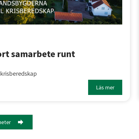
ort samarbete runt
 krisberedskap
Läs mer
heter