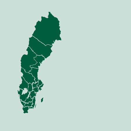
nning
Jord
dor
eredskap