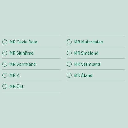
MR Gävle Dala
MR Mälardalen
rige
Entreprenad
Bema
MR Sjuhärad
MR Småland
MR Sörmland
MR Värmland
Skog
r
Mina sidor
MR Z
MR Åland
Snö & Sand
Mina si
Grönyte -och
MR Öst
fastighetsskötsel
Brandb
grund
Vägkanter &
ng
vägunderhåll
v
Transport & Lyft